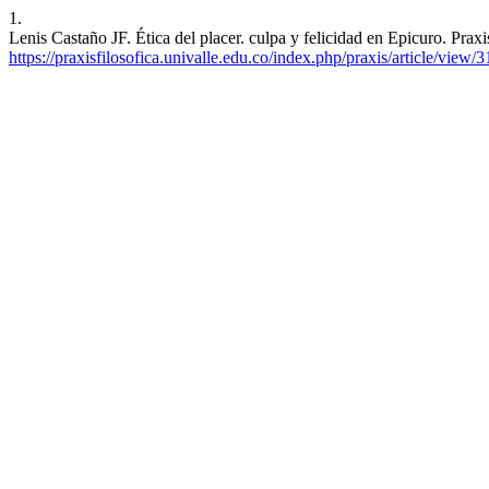
1.
Lenis Castaño JF. Ética del placer. culpa y felicidad en Epicuro. Praxi
https://praxisfilosofica.univalle.edu.co/index.php/praxis/article/view/