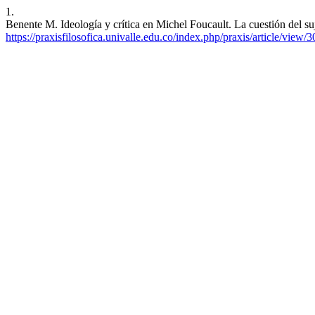
1.
Benente M. Ideología y crítica en Michel Foucault. La cuestión del suj
https://praxisfilosofica.univalle.edu.co/index.php/praxis/article/view/