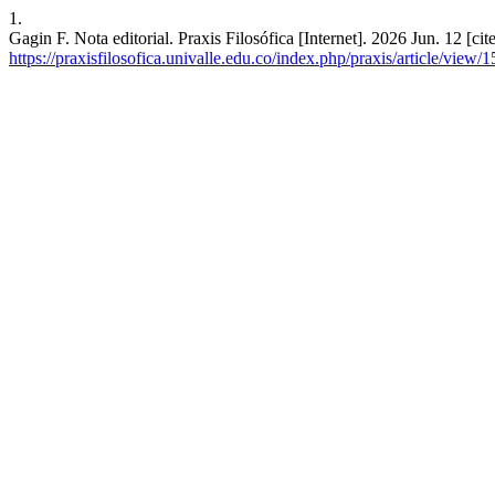
1.
Gagin F. Nota editorial. Praxis Filosófica [Internet]. 2026 Jun. 12 [c
https://praxisfilosofica.univalle.edu.co/index.php/praxis/article/view/