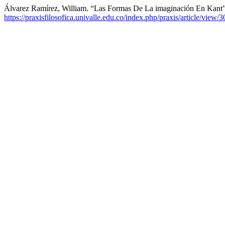
Álvarez Ramírez, William. “Las Formas De La imaginación En Kant
https://praxisfilosofica.univalle.edu.co/index.php/praxis/article/view/