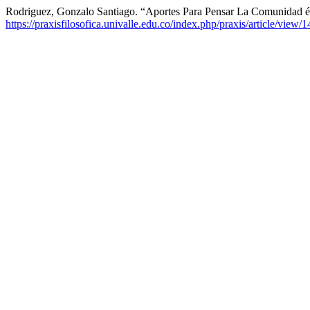
Rodriguez, Gonzalo Santiago. “Aportes Para Pensar La Comunidad ét
https://praxisfilosofica.univalle.edu.co/index.php/praxis/article/view/