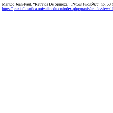
Margot, Jean-Paul. “Retratos De Spinoza”.
Praxis Filosófica
, no. 53
https://praxisfilosofica.univalle.edu.co/index.php/praxis/article/view/