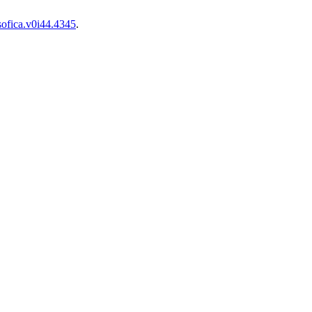
sofica.v0i44.4345
.