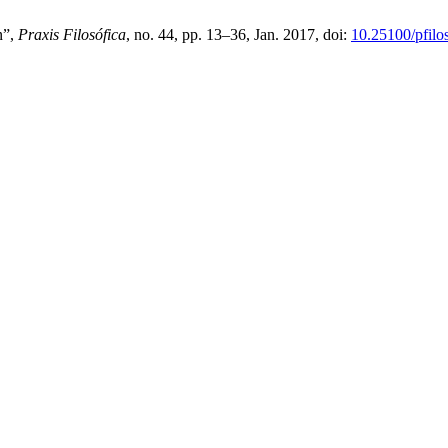
n”,
Praxis Filosófica
, no. 44, pp. 13–36, Jan. 2017, doi:
10.25100/pfilo