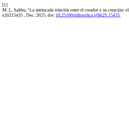
[1]
M. L. Salthu, “La intrincada relación entre el creador y su creación: el
e20215435 , Dec. 2025, doi:
10.25100/pfilosofica.v0i62S.15435
.