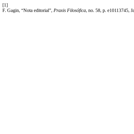
[1]
F. Gagin, “Nota editorial”,
Praxis Filosófica
, no. 58, p. e10113745, J