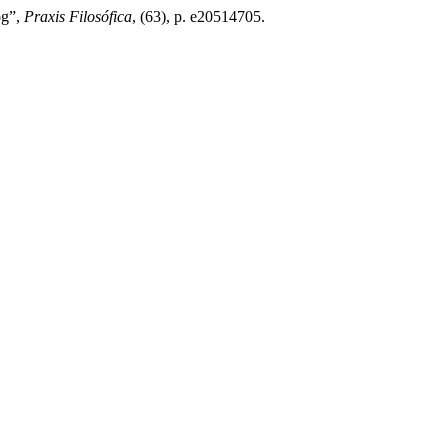
og”,
Praxis Filosófica
, (63), p. e20514705.