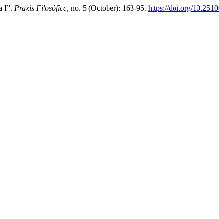
a I”.
Praxis Filosófica
, no. 5 (October): 163-95.
https://doi.org/10.251