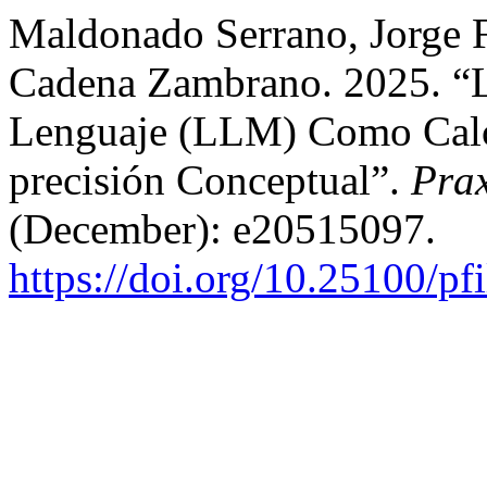
Maldonado Serrano, Jorge F
Cadena Zambrano. 2025. “
Lenguaje (LLM) Como Calc
precisión Conceptual”.
Prax
(December): e20515097.
https://doi.org/10.25100/pf