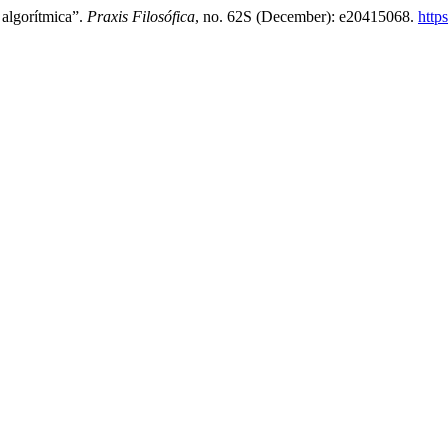
 algorítmica”.
Praxis Filosófica
, no. 62S (December): e20415068.
http