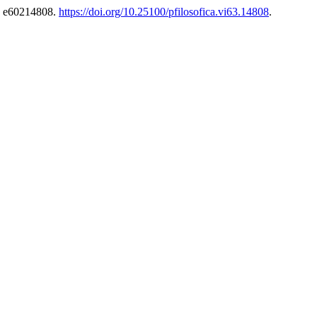
): e60214808.
https://doi.org/10.25100/pfilosofica.vi63.14808
.