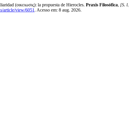
ridad (οικειωσις): la propuesta de Hierocles.
Praxis Filosófica
,
[S. l.
is/article/view/6051
. Acesso em: 8 aug. 2026.