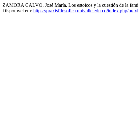
ZAMORA CALVO, José María. Los estoicos y la cuestión de la familia
Disponível em:
https://praxisfilosofica.univalle.edu.co/index.php/prax