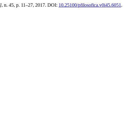
]
, n. 45, p. 11–27, 2017. DOI:
10.25100/pfilosofica.v0i45.6051
.