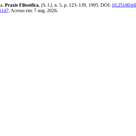
va.
Praxis Filosófica
,
[S. l.]
, n. 5, p. 123–139, 1995. DOI:
10.25100/pfi
15147
. Acesso em: 7 aug. 2026.