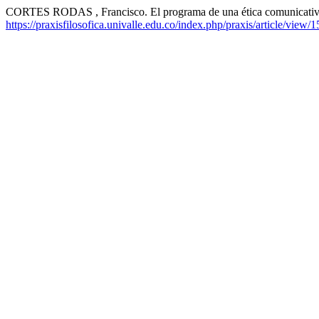
CORTES RODAS , Francisco. El programa de una ética comunicati
https://praxisfilosofica.univalle.edu.co/index.php/praxis/article/view/