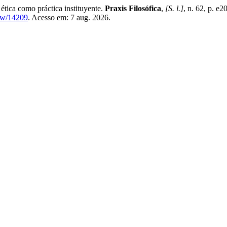
ica como práctica instituyente.
Praxis Filosófica
,
[S. l.]
, n. 62, p. 
iew/14209
. Acesso em: 7 aug. 2026.