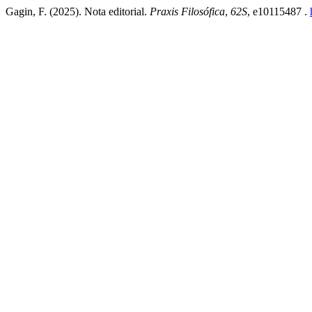
Gagin, F. (2025). Nota editorial.
Praxis Filosófica
,
62S
, e10115487 .