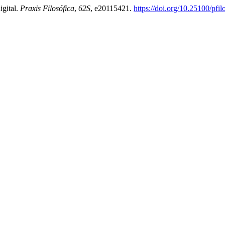
igital.
Praxis Filosófica
,
62S
, e20115421.
https://doi.org/10.25100/pfi