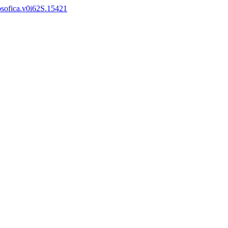
losofica.v0i62S.15421