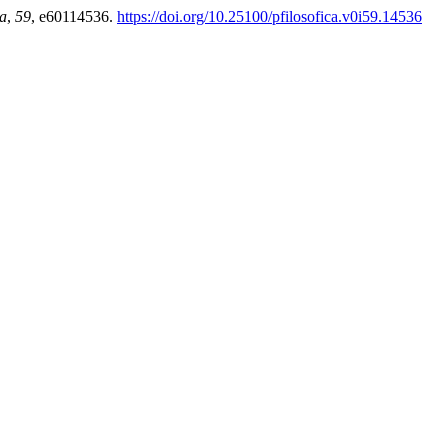
ca
,
59
, e60114536.
https://doi.org/10.25100/pfilosofica.v0i59.14536