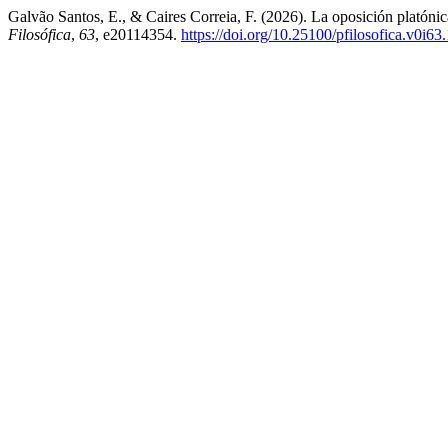
Galvão Santos, E., & Caires Correia, F. (2026). La oposición platónica
Filosófica
,
63
, e20114354.
https://doi.org/10.25100/pfilosofica.v0i63