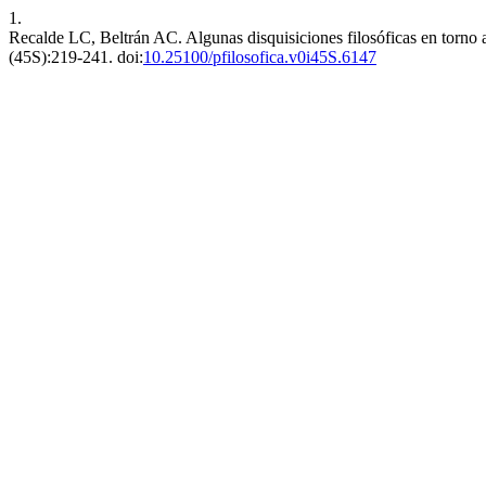
1.
Recalde LC, Beltrán AC. Algunas disquisiciones filosóficas en torno a
(45S):219-241. doi:
10.25100/pfilosofica.v0i45S.6147