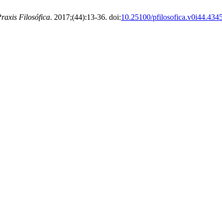
raxis Filosófica
. 2017;(44):13-36. doi:
10.25100/pfilosofica.v0i44.434