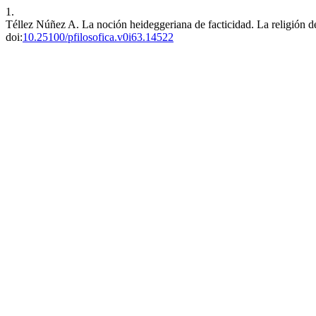
1.
Téllez Núñez A. La noción heideggeriana de facticidad. La religión de 
doi:
10.25100/pfilosofica.v0i63.14522