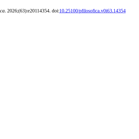
ica
. 2026;(63):e20114354. doi:
10.25100/pfilosofica.v0i63.14354