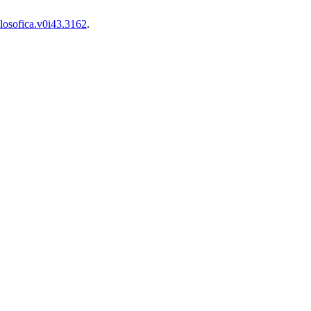
ilosofica.v0i43.3162
.