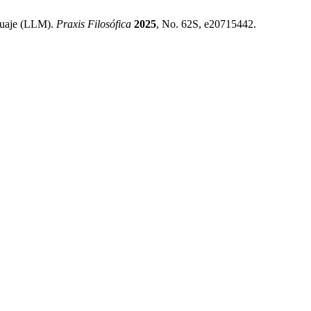
nguaje (LLM).
Praxis Filosófica
2025
, No. 62S, e20715442.