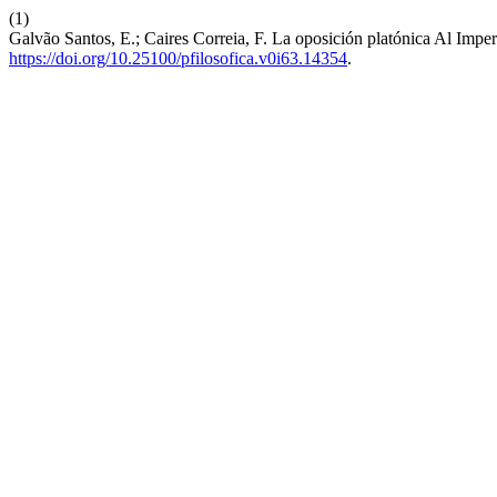
(1)
Galvão Santos, E.; Caires Correia, F. La oposición platónica Al Impe
https://doi.org/10.25100/pfilosofica.v0i63.14354
.