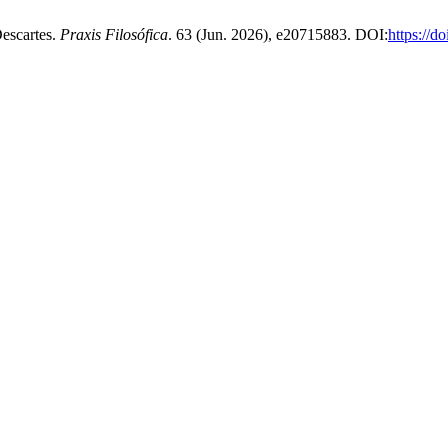
escartes.
Praxis Filosófica
. 63 (Jun. 2026), e20715883. DOI:
https://d