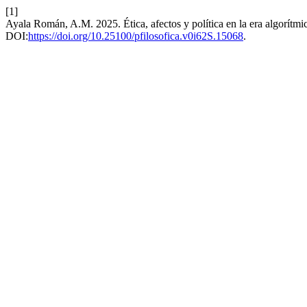
[1]
Ayala Román, A.M. 2025. Ética, afectos y política en la era algorítmi
DOI:
https://doi.org/10.25100/pfilosofica.v0i62S.15068
.