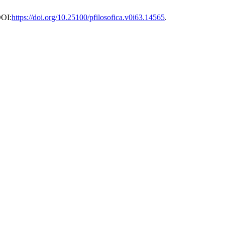
DOI:
https://doi.org/10.25100/pfilosofica.v0i63.14565
.