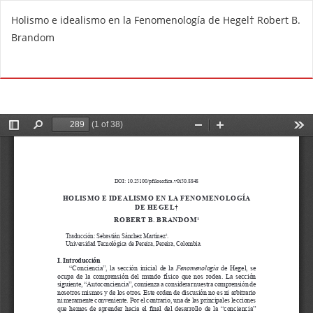
V
Holismo e idealismo en la Fenomenología de Hegel† Robert B.
o
Brandom
l
v
De
D
e
e
r
s
a
c
l
a
o
r
s
g
d
a
e
r
t
P
a
D
l
F
l
e
s