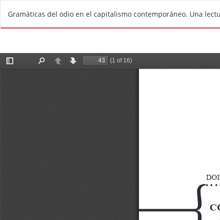
V
Gramáticas del odio en el capitalismo contemporáneo. Una lect
o
l
v
e
r
a
l
o
s
d
e
t
a
l
l
e
s