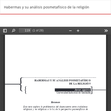
V
De
D
Habermas y su análisis posmetafísico de la religión
o
e
l
s
v
c
e
a
r
r
a
g
l
a
o
r
s
P
d
D
e
F
t
a
l
l
e
s