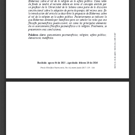
d
e
l
a
r
t
í
c
u
l
o