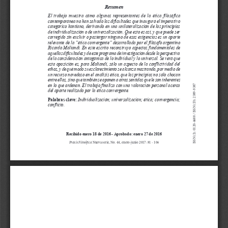
d
e
l
a
r
t
í
c
u
l
o