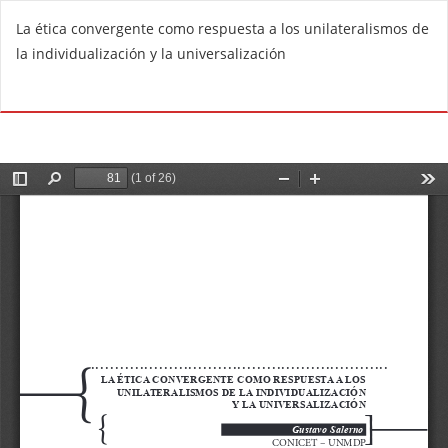
V
La ética convergente como respuesta a los unilateralismos de
o
la individualización y la universalización
l
v
De
D
e
e
r
s
a
c
l
a
o
r
s
g
d
a
e
r
t
P
a
D
l
F
l
e
s