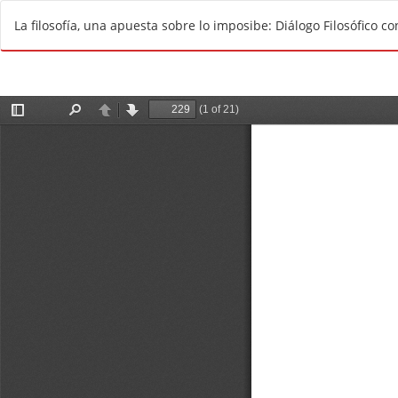
V
La filosofía, una apuesta sobre lo imposibe: Diálogo Filosófico c
o
l
v
e
r
a
l
o
s
d
e
t
a
l
l
e
s