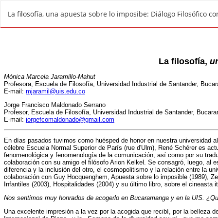
V
La filosofía, una apuesta sobre lo imposibe: Diálogo Filosófico c
o
l
v
e
r
a
l
o
s
d
e
t
a
l
l
e
s