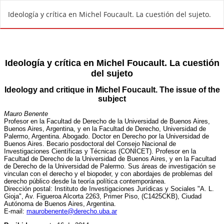
V
Ideología y crítica en Michel Foucault. La cuestión del sujeto.
o
l
v
e
r
a
l
o
s
d
e
t
a
l
l
e
s