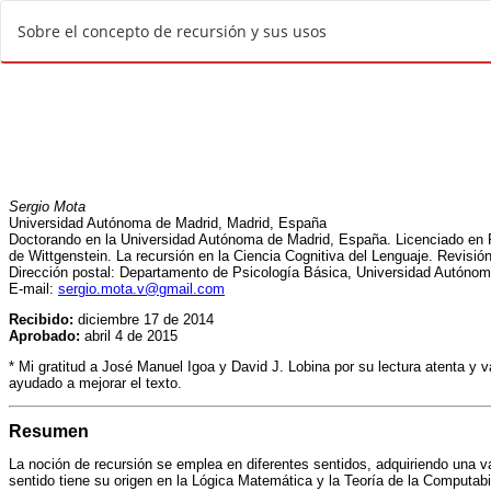
V
Sobre el concepto de recursión y sus usos
o
l
v
e
r
a
l
o
s
d
e
t
a
l
l
e
s