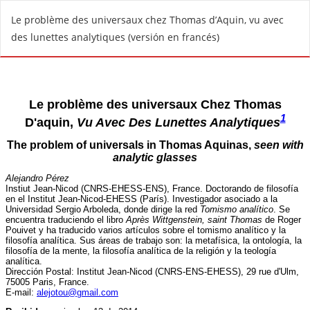
V
Le problème des universaux chez Thomas d’Aquin, vu avec
o
des lunettes analytiques (versión en francés)
l
v
e
r
a
l
o
s
d
e
t
a
l
l
e
s