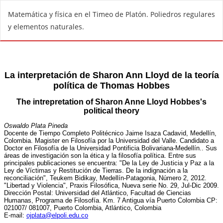
V
Matemática y física en el Timeo de Platón. Poliedros regulares
o
y elementos naturales.
l
v
e
r
a
l
o
s
d
e
t
a
l
l
e
s