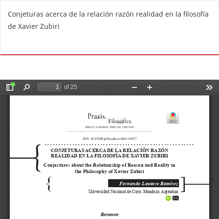
V
Conjeturas acerca de la relación razón realidad en la filosofía
o
de Xavier Zubiri
l
v
De
D
e
e
r
s
a
c
l
a
o
r
s
g
d
a
e
r
t
P
a
D
l
F
l
e
s