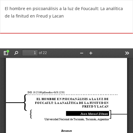
V
El hombre en psicoanálisis a la luz de Foucault: La analítica
o
de la finitud en Freud y Lacan
l
v
De
D
e
e
r
s
a
c
l
a
o
r
s
g
d
a
e
r
t
P
a
D
l
F
l
e
s